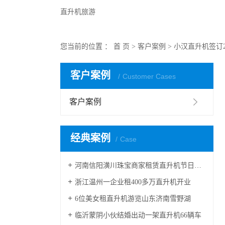
直升机旅游
您当前的位置 ：
首 页
>
客户案例
>
小汉直升机签订
客户案例
Customer Cases
客户案例
经典案例
Case
河南信阳潢川珠宝商家租赁直升机节日庆典
浙江温州一企业租400多万直升机开业
6位美女租直升机游览山东济南雪野湖
临沂蒙阴小伙结婚出动一架直升机66辆车