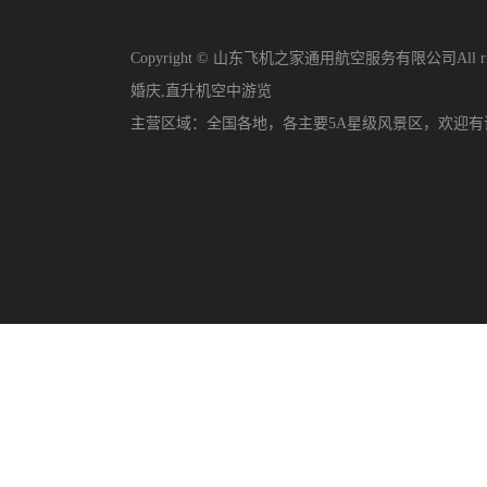
Copyright © 山东飞机之家通用航空服务有限公司All righ
婚庆
,
直升机空中游览
主营区域：
全国各地，各主要5A星级风景区，欢迎