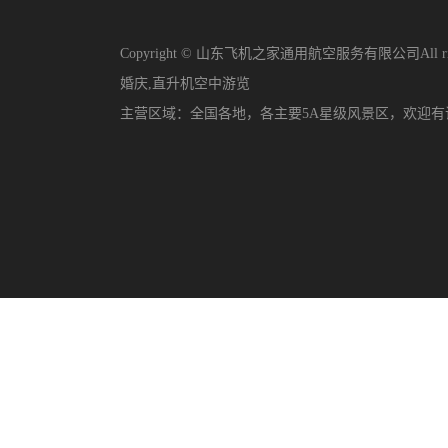
Copyright © 山东飞机之家通用航空服务有限公司All righ
婚庆
,
直升机空中游览
主营区域：
全国各地，各主要5A星级风景区，欢迎