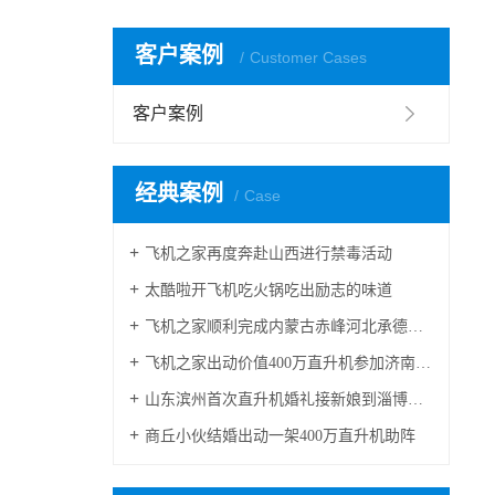
客户案例
Customer Cases
客户案例
经典案例
Case
飞机之家再度奔赴山西进行禁毒活动
太酷啦开飞机吃火锅吃出励志的味道
飞机之家顺利完成内蒙古赤峰河北承德航空测绘
飞机之家出动价值400万直升机参加济南静展
山东滨州首次直升机婚礼接新娘到淄博中式直升机婚礼亮相
商丘小伙结婚出动一架400万直升机助阵