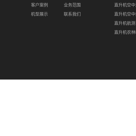
客户案例
业务范围
直升机空中
机型展示
联系我们
直升机空中
直升机航测
直升机农林
Copyright © 山东飞机之家通用航空服务有限公司All rights
婚庆
,
直升机空中游览