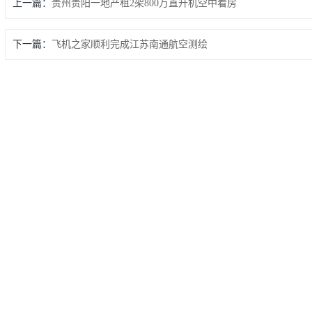
上一篇：
贵州贵阳一地产租2架800万直升机空中看房
下一篇：
飞机之家顺利完成江苏南通航空测绘