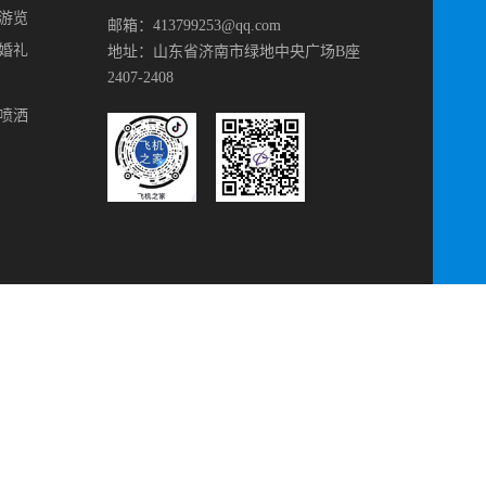
游览
邮箱：413799253@qq.com
婚礼
地址：山东省济南市绿地中央广场B座
2407-2408
喷洒
 reserved 备案号：
鲁ICP备13018805号-25
主要从事于
直升机租赁
,
直升