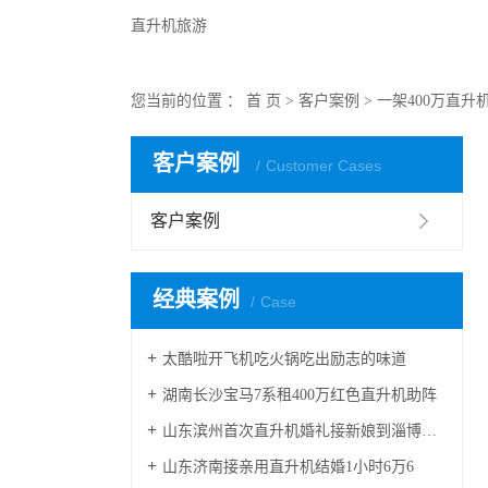
直升机旅游
您当前的位置 ：
首 页
>
客户案例
>
一架400万直
客户案例
Customer Cases
客户案例
经典案例
Case
太酷啦开飞机吃火锅吃出励志的味道
湖南长沙宝马7系租400万红色直升机助阵
山东滨州首次直升机婚礼接新娘到淄博中式直升机婚礼亮相
山东济南接亲用直升机结婚1小时6万6