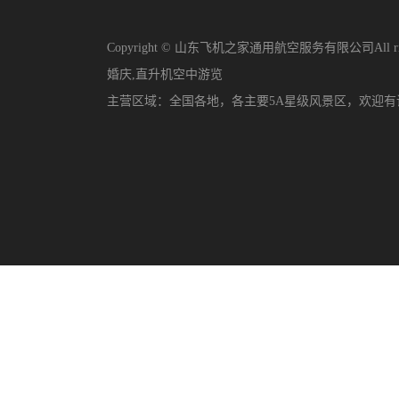
Copyright © 山东飞机之家通用航空服务有限公司All righ
婚庆
,
直升机空中游览
主营区域：
全国各地，各主要5A星级风景区，欢迎